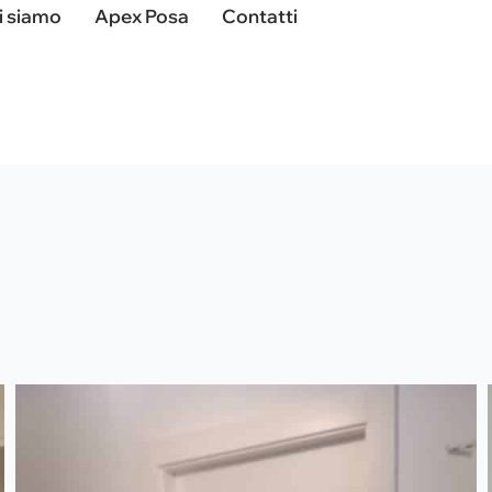
i siamo
Apex Posa
Contatti